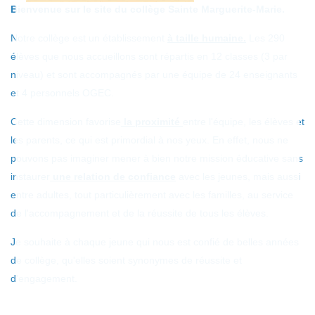
Bienvenue sur le site du collège Sainte Marguerite-Marie.
Notre collège est un établissement
à taille humaine.
Les 290
élèves que nous accueillons sont répartis en 12 classes (3 par
niveau) et sont accompagnés par une équipe de 24 enseignants
et 4 personnels OGEC.
Cette dimension favorise
la proximité
entre l'équipe, les élèves et
les parents, ce qui est primordial à nos yeux. En effet, nous ne
pouvons pas imaginer mener à bien notre mission éducative sans
instaurer
une relation de confiance
avec les jeunes, mais aussi
entre adultes, tout particulièrement avec les familles, au service
de l'accompagnement et de la réussite de tous les élèves.
Je souhaite à chaque jeune qui nous est confié de belles années
de collège, qu'elles soient synonymes de réussite et
d'engagement.