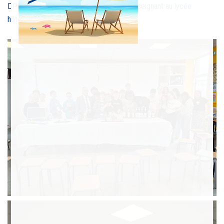
DP2, découverte du métier de barman enseignant au lycée
hôtelier de St Méen Le Grand