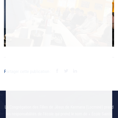
Partager cette publication :
La Congrégation des Filles de Jésus de Kermaria (Locminé) prend
les responsabilités de l’école qui prend le nom de « École Sainte