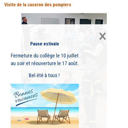
Visite de la caserne des pompiers
×
Pause estivale
Fermeture du collège le 10 juillet
au soir et réouverture le 17 août.
Bel été à tous !