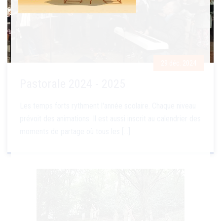
29 déc. 2024
Pastorale 2024 - 2025
Les temps forts rythment l'année scolaire. Chaque niveau
prévoit des animations. Il est aussi inscrit au calendrier des
moments de partage où tous les [...]