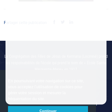
Partager cette publication :
La Congrégation des Filles de Jésus de Kermaria (Locminé) prend
les responsabilités de l’école qui prend le nom de « École Sainte
Marguerite-Marie» en 1917.
En poursuivant votre navigation sur ce site,
vous acceptez l'utilisation de cookies pour
gérer votre session et mesurer la
fréquentation du site.
Page de recherche
Liste complètes des articles
Mentions légales
Connexion
Continuer