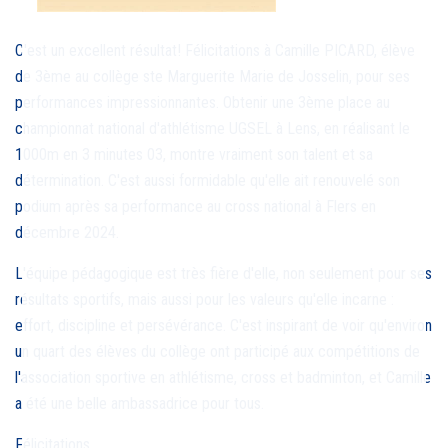
C'est un excellent résultat! Félicitations à Camille PICARD, élève
de 3ème au collège ste Marguerite Marie de Josselin, pour ses
performances impressionnantes. Obtenir une 3ème place au
championnat national d'athlétisme UGSEL à Lens, en réalisant le
1000m en 3 minutes 03, montre vraiment son talent et sa
détermination. C'est aussi formidable qu'elle ait renouvelé son
podium après sa performance au cross national à Flers en
décembre 2024.
L'équipe pédagogique est très fière d'elle, non seulement pour ses
résultats sportifs, mais aussi pour les valeurs qu'elle incarne :
effort, discipline et persévérance. C'est inspirant de voir qu'environ
un quart des élèves du collège ont participé aux compétitions de
l'association sportive en athlétisme, cross et badminton, et Camille
a été une belle ambassadrice pour tous.
Félicitations.