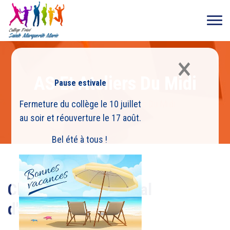
×
AS Et Ateliers Du Midi
Pause estivale
Fermeture du collège le 10 juillet
Accueil
>
AS Et Ateliers Du Midi
au soir et réouverture le 17 août.
Bel été à tous !
Championnat national
d'athlétisme UGSEL