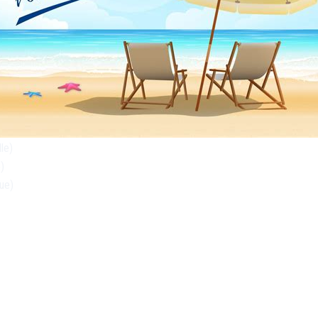
en salle
le)
)
ue)