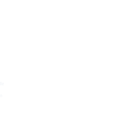
lle
on