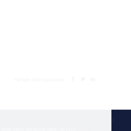
Partager cette publication :
« École Sainte Marguerite-Marie» en 1917.