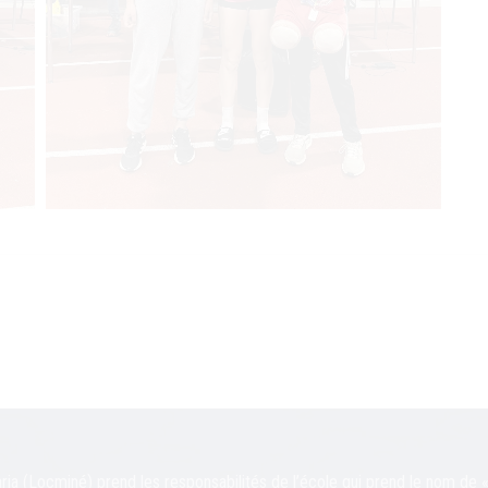
ia (Locminé) prend les responsabilités de l’école qui prend le nom de 