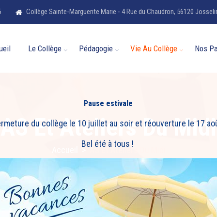
5
Collège Sainte-Marguerite Marie - 4 Rue du Chaudron, 56120 Josseli
ueil
Le Collège
Pédagogie
Vie Au Collège
Nos Pa
Pause estivale
AS Et Ateliers Du Midi
rmeture du collège le 10 juillet au soir et réouverture le 17 ao
Bel été à tous !
Accueil
>
AS Et Ateliers Du Midi