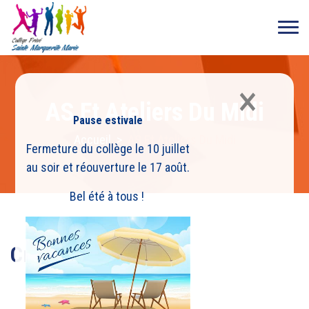
×
AS Et Ateliers Du Midi
Pause estivale
Accueil
>
AS Et Ateliers Du Midi
Fermeture du collège le 10 juillet
au soir et réouverture le 17 août.
Bel été à tous !
Cross national