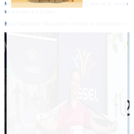
Nationaux de cross UGSEL : Camille PICARD, élève de 3e, termine
sur le podium, à la 3e place.
Bravo, Championne ! Nous sommes très fiers de ta performance !