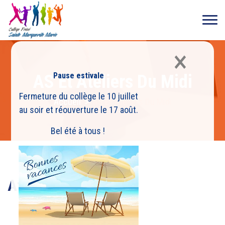
×
Pause estivale
AS Et Ateliers Du Midi
Fermeture du collège le 10 juillet
Accueil
>
AS Et Ateliers Du Midi
au soir et réouverture le 17 août.
Bel été à tous !
Athlétisme