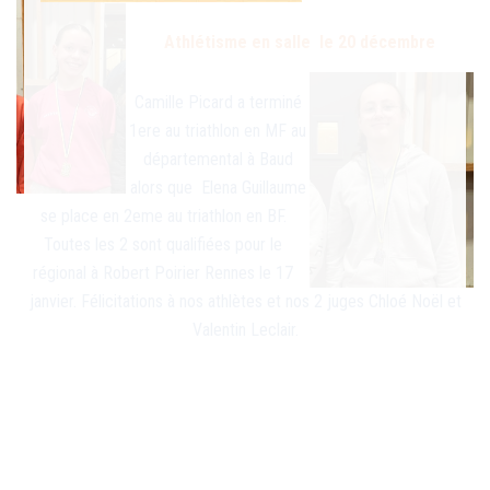
Athlétisme en salle le 20 décembre
Camille Picard a terminé
1ere au triathlon en MF au
départemental à Baud
alors que Elena Guillaume
se place en 2eme au triathlon en BF.
Toutes les 2 sont qualifiées pour le
régional à Robert Poirier Rennes le 17
janvier. Félicitations à nos athlètes et nos 2 juges Chloé Noël et
Valentin Leclair.