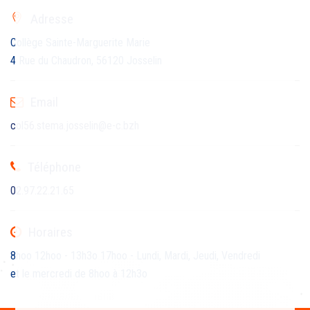
Adresse
Collège Sainte-Marguerite Marie
4 Rue du Chaudron, 56120 Josselin
Email
col56.stema.josselin@e-c.bzh
Téléphone
02.97.22.21.65
Horaires
8hoo 12hoo - 13h3o 17hoo - Lundi, Mardi, Jeudi, Vendredi
et le mercredi de 8hoo à 12h3o