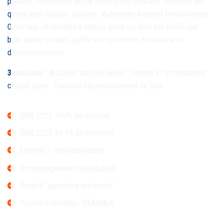
passées, notamment de par notre projet éducatif, composé des
quatre axes majeurs suivants : Autonomie Respect Persévérance
Ouverture. Je souhaite à chaque jeune qui nous est confié une
belle année scolaire, qu’elle soit synonyme de réussite et
d’épanouissement.
3 missions :
Accueillir tous les élèves . Former et accompagner
chaque jeune . Favoriser l’épanouissement de tous
DNB 2023: 100% de réussite,
DNB 2023: 93.5% de mentions
Externat – demi pensionnat
Accompagnement individualisé
Projets "apprendre autrement"
Séjours à l’étranger, ERASMUS