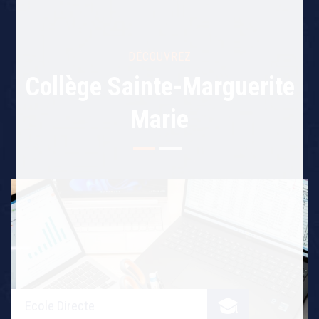
DÉCOUVREZ
Collège Sainte-Marguerite
Marie
Ecole Directe