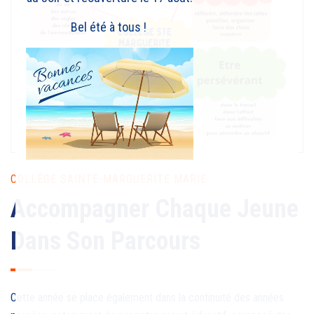
Bel été à tous !
COLLÈGE SAINTE-MARGUERITE MARIE
Accompagner Chaque Jeune
Dans Son Parcours
Cette année se place également dans la continuité des années